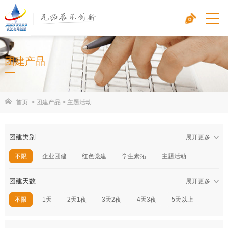
团建产品
首页
>
团建产品
>
主题活动
团建类别 :
展开更多
不限
企业团建
红色党建
学生素拓
主题活动
春秋游
周末营
研学旅行
团建天数
展开更多
:/zhutihuodong_2.html?
不限
1天
2天1夜
3天2夜
4天3夜
5天以上
mdd=&hdrs=&hdsj=&jgqj=1