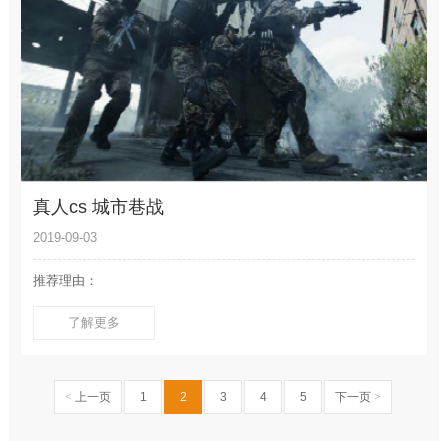
真人cs 城市巷战
2019-09-03
推荐理由：
了解更多
<
上一页
1
2
3
4
5
下一页
>