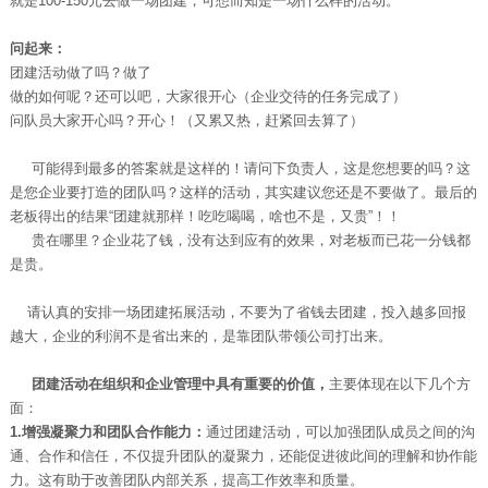
就是100-150元去做一场团建，可想而知是一场什么样的活动。
问起来：
团建活动做了吗？做了
做的如何呢？还可以吧，大家很开心（企业交待的任务完成了）
问队员大家开心吗？开心！（又累又热，赶紧回去算了）
可能得到最多的答案就是这样的！请问下负责人，这是您想要的吗？这
是您企业要打造的团队吗？这样的活动，其实建议您还是不要做了。最后的
老板得出的结果“团建就那样！吃吃喝喝，啥也不是，又贵”！！
贵在哪里？企业花了钱，没有达到应有的效果，对老板而已花一分钱都
是贵。
请认真的安排一场团建拓展活动，不要为了省钱去团建，投入越多回报
越大，企业的利润不是省出来的，是靠团队带领公司打出来。
团建活动
在组织和企业管理中具有重要的价值，
主要体现在以下几个方
面：
1.增强凝聚力和团队合作能力：
通过团建活动，可以加强团队成员之间的沟
通、合作和信任，不仅提升团队的凝聚力，还能促进彼此间的理解和协作能
力。这有助于改善团队内部关系，提高工作效率和质量。