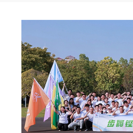
红色团建
学生素拓