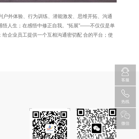
列户外体验、行为训练、潜能激发、思维开拓、沟通
悟人生；在感悟中修正自我。“拓展”——不仅仅是单
给企业员工提供一个互相沟通密切配 合的平台；使
客服
热线
微信