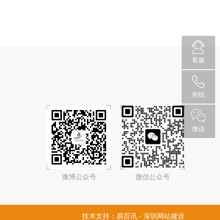
客服
热线
微信
微博公众号
微信公众号
技术支持：
易百讯
-
深圳网站建设