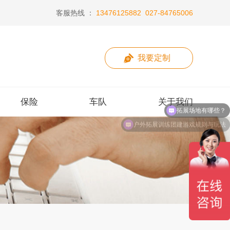
客服热线 ：
13476125882
027-84765006
我要定制
拓展场地有哪些？
保险
车队
关于我们
户外拓展训练团建游戏规则与玩法
保险
车队
关于我们