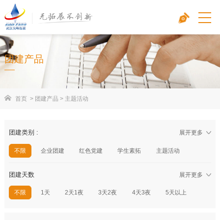
团建产品
首页
>
团建产品
>
主题活动
团建类别 :
展开更多
不限
企业团建
红色党建
学生素拓
主题活动
春秋游
周末营
研学旅行
团建天数
展开更多
:/zhutihuodong/1
不限
1天
2天1夜
3天2夜
4天3夜
5天以上