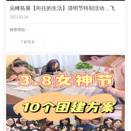
尖峰拓展【向往的生活】清明节特别活动，飞
盘、遛娃烧烤派对欢快一日游
2022-03-24
推荐理由：
了解更多