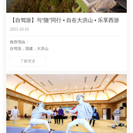
【自驾游】与“随”同行 • 自在大洪山 • 乐享西游
记
2021-10-10
推荐理由：
自驾游，团建，大洪山
了解更多