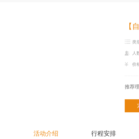
红色团建
【自
类
学生素拓
人数
价
推荐
活动介绍
行程安排