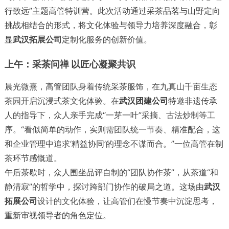
行致远”主题高管特训营。此次活动通过采茶品茗与山野定向
挑战相结合的形式，将文化体验与领导力培养深度融合，彰
显
武汉拓展公司
定制化服务的创新价值。
上午：采茶问禅 以匠心凝聚共识
晨光微熹，高管团队身着传统采茶服饰，在九真山千亩生态
茶园开启沉浸式茶文化体验。在
武汉团建公司
特邀非遗传承
人的指导下，众人亲手完成“一芽一叶”采摘、古法炒制等工
序。“看似简单的动作，实则需团队统一节奏、精准配合，这
和企业管理中追求‘精益协同’的理念不谋而合。”一位高管在制
茶环节感慨道。
午后茶歇时，众人围坐品评自制的“团队协作茶”，从茶道“和
静清寂”的哲学中，探讨跨部门协作的破局之道。这场由
武汉
拓展公司
设计的文化体验，让高管们在慢节奏中沉淀思考，
重新审视领导者的角色定位。