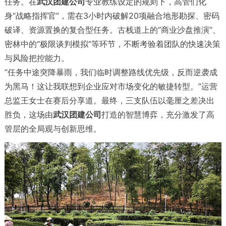
任务。在
武汉团建公司
专业教练设定的规则下，高管们化
身“战略指挥官”，需在3小时内破解20项融合地形勘探、密码
破译、资源置换的复合型任务。古栈道上的“商业沙盘推演”、
密林中的“极限谈判模拟”等环节，不断考验着团队的快速决策
与风险把控能力。
“任务中途突降暴雨，我们临时调整路线优先级，反而逆袭成
为黑马！这让我联想到企业应对市场变化的敏捷转型。”运营
总监王女士在赛后分享道。最终，三支队伍以毫厘之差决出
胜负，这场由
武汉团建公司
打造的智慧博弈，充分激发了高
管层的全局观与创新思维。