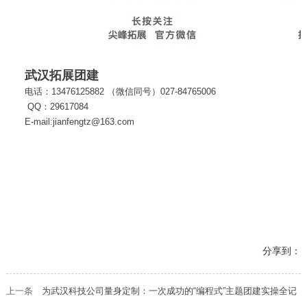
武汉拓展团建
电话：13476125882 （微信同号）027-84765006
QQ：29617084
E-mail:jianfengtz@163.com
分享到：
上一条
为武汉科技公司量身定制：一次成功的“编程式”主题团建实操全记