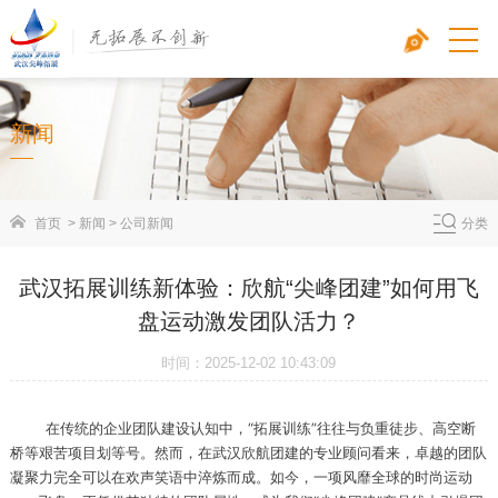
新闻
首页
>
新闻
>
公司新闻
分类
武汉拓展训练新体验：欣航“尖峰团建”如何用飞
盘运动激发团队活力？
时间：2025-12-02 10:43:09
在传统的企业团队建设认知中，“拓展训练”往往与负重徒步、高空断
桥等艰苦项目划等号。然而，在武汉欣航团建的专业顾问看来，卓越的团队
凝聚力完全可以在欢声笑语中淬炼而成。如今，一项风靡全球的时尚运动