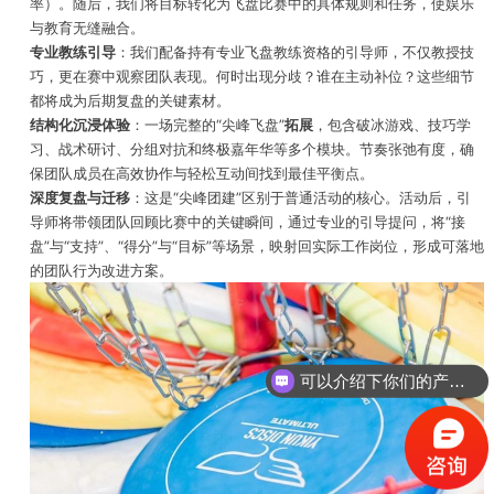
率）。随后，我们将目标转化为飞盘比赛中的具体规则和任务，使娱乐
与教育无缝融合。
专业教练引导
：我们配备持有专业飞盘教练资格的引导师，不仅教授技
巧，更在赛中观察团队表现。何时出现分歧？谁在主动补位？这些细节
都将成为后期复盘的关键素材。
结构化沉浸体验
：一场完整的“尖峰飞盘”
拓展
，包含破冰游戏、技巧学
习、战术研讨、分组对抗和终极嘉年华等多个模块。节奏张弛有度，确
保团队成员在高效协作与轻松互动间找到最佳平衡点。
深度复盘与迁移
：这是“尖峰团建”区别于普通活动的核心。活动后，引
导师将带领团队回顾比赛中的关键瞬间，通过专业的引导提问，将“接
盘”与“支持”、“得分”与“目标”等场景，映射回实际工作岗位，形成可落地
的团队行为改进方案。
可以介绍下你们的产品么？