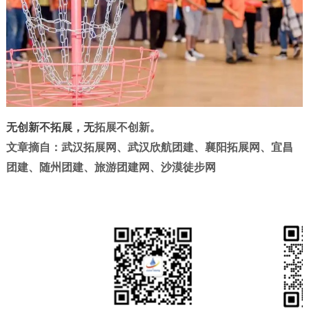
无创新不拓展，无
拓展
不创新。
文章摘自：
武汉拓展网
、
武汉欣航团建
、
襄阳拓展
网
、
宜昌
团建
、
随州团建
、旅游团建网、
沙漠徒步网