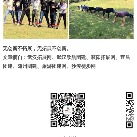
无创新不拓展，无
拓展
不创新。
文章摘自：
武汉拓展网
、
武汉欣航团建
、
襄阳拓展
网
、
宜昌
团建
、
随州团建
、旅游团建网、
沙漠徒步网