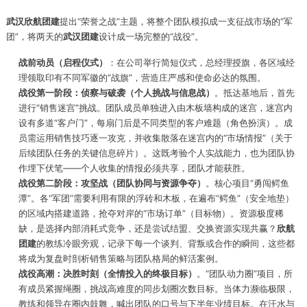
武汉欣航团建
提出“荣誉之战”主题，将整个团队模拟成一支征战市场的“军
团”，将两天的
武汉团建
设计成一场完整的“战役”。
战前动员（启程仪式）
：在公司举行简短仪式，总经理授旗，各区域经
理领取印有不同军徽的“战旗”，营造庄严感和使命必达的氛围。
战役第一阶段：侦察与破袭（个人挑战与信息战）
。抵达基地后，首先
进行“销售迷宫”挑战。团队成员单独进入由木板墙构成的迷宫，迷宫内
设有多道“客户门”，每扇门后是不同类型的客户难题（角色扮演）。成
员需运用销售技巧逐一攻克，并收集散落在迷宫内的“市场情报”（关于
后续团队任务的关键信息碎片）。这既考验个人实战能力，也为团队协
作埋下伏笔——个人收集的情报必须共享，团队才能获胜。
战役第二阶段：攻坚战（团队协同与资源争夺）
。核心项目“勇闯鳄鱼
潭”。各“军团”需要利用有限的浮砖和木板，在遍布“鳄鱼”（安全地垫）
的区域内搭建道路，抢夺对岸的“市场订单”（目标物）。资源极度稀
缺，是选择内部消耗式竞争，还是尝试结盟、交换资源实现共赢？
欣航
团建
的教练冷眼旁观，记录下每一个谈判、背叛或合作的瞬间，这些都
将成为复盘时剖析销售策略与团队格局的鲜活案例。
战役高潮：决胜时刻（全情投入的终极目标）
。“团队动力圈”项目，所
有成员紧握绳圈，挑战高难度的同步划圈次数目标。当体力濒临极限，
教练和领导在圈内鼓舞，喊出团队的口号与下半年业绩目标。在汗水与