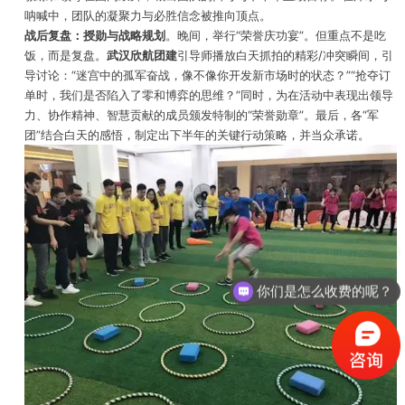
呐喊中，团队的凝聚力与必胜信念被推向顶点。
战后复盘：授勋与战略规划
。晚间，举行“荣誉庆功宴”。但重点不是吃
饭，而是复盘。
武汉欣航团建
引导师播放白天抓拍的精彩/冲突瞬间，引
导讨论：“迷宫中的孤军奋战，像不像你开发新市场时的状态？”“抢夺订
单时，我们是否陷入了零和博弈的思维？”同时，为在活动中表现出领导
力、协作精神、智慧贡献的成员颁发特制的“荣誉勋章”。最后，各“军
团”结合白天的感悟，制定出下半年的关键行动策略，并当众承诺。
你们是怎么收费的呢？