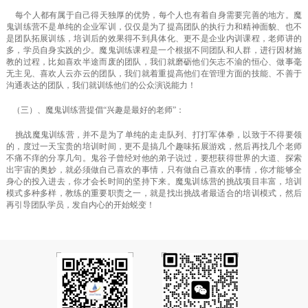
每个人都有属于自己得天独厚的优势，每个人也有着自身需要完善的地方。魔
鬼训练营不是单纯的企业军训，仅仅是为了提高团队的执行力和精神面貌、也不
是团队拓展训练，培训后的效果得不到具体化、更不是企业内训课程，老师讲的
多，学员自身实践的少。魔鬼训练课程是一个根据不同团队和人群，进行因材施
教的过程，比如喜欢半途而废的团队，我们就磨砺他们矢志不渝的恒心、做事毫
无主见、喜欢人云亦云的团队，我们就着重提高他们在管理方面的技能、不善于
沟通表达的团队，我们就训练他们的公众演说能力！
（三）、魔鬼训练营提倡“兴趣是最好的老师”：
挑战魔鬼训练营，并不是为了单纯的走走队列、打打军体拳，以致于不得要领
的，度过一天宝贵的培训时间，更不是搞几个趣味拓展游戏，然后再找几个老师
不痛不痒的分享几句。鬼谷子曾经对他的弟子说过，要想获得世界的大道、探索
出宇宙的奥妙，就必须做自己喜欢的事情，只有做自己喜欢的事情，你才能够全
身心的投入进去，你才会长时间的坚持下来。魔鬼训练营的挑战项目丰富，培训
模式多种多样，教练的重要职责之一，就是找出挑战者最适合的培训模式，然后
再引导团队学员，发自内心的开始蜕变！