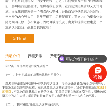
能、它也可能是现实中的安于现状。总之，它们像梦魇一样的纠缠着我
们，影响着我们的生活、阻碍着我们发展，让我们深陷烦劳却又无计可
施。而魔鬼训练就是一个增强内心韧性，磨砺自我钢铁意志力的过程，
当自身的内心强大了、眼界开阔了、思想新颖了，那么内心的魔鬼也会
随之烟消云散、永不复存，因此可以这么说，魔鬼训练的过程也是一个
重新认识自我、战胜自我的过程！
定制产品
活动介绍
行程安排
费用预算
可以介绍下你们的产品么？
企业员工为什么要进行魔鬼训练？
（一）、针对挑战者的培训效果绝对明显化：
魔鬼训练是借鉴中国特种部队的培训理念，再根据挑战者自身的优势和特长，
不断激发自我潜能的过程。在挑战魔鬼训练营的过程中，我们不但要通过
魔鬼训
练项目
，有效的强健挑战者自身的体魄，而且还需要在教练的引导性，积极的感
悟其中的人生大道，最终通过外在的改变，来逐步影响一个人内在的气质。
（二）、“因材施教”是魔鬼训练课程的灵魂：