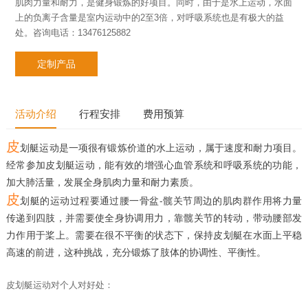
肌肉力量和耐力，是健身锻炼的好项目。同时，由于是水上运动，水面
上的负离子含量是室内运动中的2至3倍，对呼吸系统也是有极大的益
处。咨询电话：13476125882
定制产品
活动介绍
行程安排
费用预算
皮
划艇运动是一项很有锻炼价道的水上运动，属于速度和耐力项目。
经常参加皮划艇运动，能有效的增强心血管系统和呼吸系统的功能，
加大肺活量，发展全身肌肉力量和耐力素质。
皮
划艇的运动过程要通过腰一骨盆-髋关节周边的肌肉群作用将力量
传递到四肢，并需要使全身协调用力，靠髋关节的转动，带动腰部发
力作用于桨上。需要在很不平衡的状态下，保持皮划艇在水面上平稳
高速的前进，这种挑战，充分锻炼了肢体的协调性、平衡性。
皮划艇运动对个人对好处：