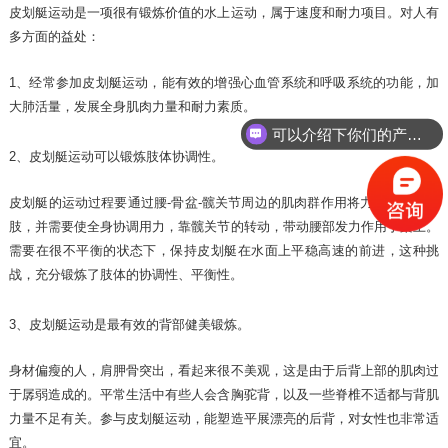
皮划艇运动是一项很有锻炼价值的水上运动，属于速度和耐力项目。对人有
多方面的益处：
1、经常参加皮划艇运动，能有效的增强心血管系统和呼吸系统的功能，
加
大肺活量，发展全身肌肉力量和耐力素质。
可以介绍下你们的产品么？
2、皮划艇运动可以锻炼肢体协调性。
皮划艇的运动过程要通过腰-骨盆-髋关节周边的肌肉群作用将力量传递到四
肢，并需要使全身协调用力，靠髋关节的转动，带动腰部发力作用于桨上。
需要在很不平衡的状态下，保持皮划艇在水面上平稳高速的前进，
这种挑
战，充分锻炼了肢体的协调性、平衡性。
3、皮划艇运动是最有效的背部健美锻炼。
身材偏瘦的人，肩胛骨突出，看起来很不美观，这是由于后背上部的肌肉过
于孱弱造成的。平常生活中有些人会含胸驼背，以及一些脊椎不适都与背肌
力量不足有关。参与皮划艇运动，能塑造平展漂亮的后背，对女性也非常适
宜。