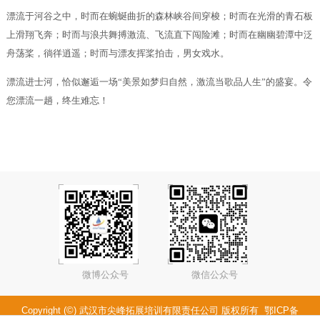
漂流于河谷之中，时而在蜿蜒曲折的森林峡谷间穿梭；时而在光滑的青石板
上滑翔飞奔；时而与浪共舞搏激流、飞流直下闯险滩；时而在幽幽碧潭中泛
舟荡桨，徜徉逍遥；时而与漂友挥桨拍击，男女戏水。
漂流进士河，恰似邂逅一场“美景如梦归自然，激流当歌品人生”的盛宴。令
您漂流一趟，终生难忘！
微博公众号
微信公众号
Copyright (©) 武汉市尖峰拓展培训有限责任公司 版权所有
鄂ICP备