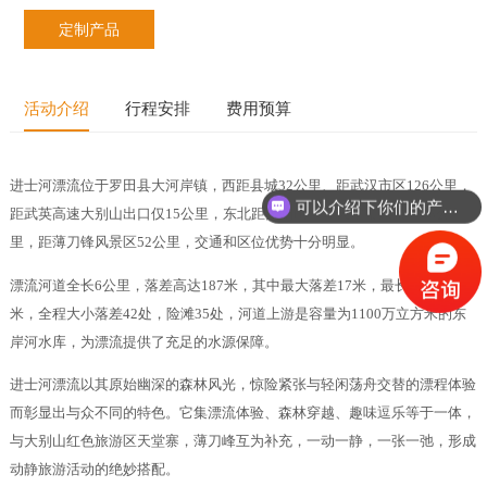
定制产品
活动介绍
行程安排
费用预算
进士河漂流位于罗田县大河岸镇，西距县城32公里、距武汉市区126公里，
可以介绍下你们的产品么？
距武英高速大别山出口仅15公里，东北距大别山主峰天堂寨风景区48公
里，距薄刀锋风景区52公里，交通和区位优势十分明显。
漂流河道全长6公里，落差高达187米，其中最大落差17米，最长滑道近百
米，全程大小落差42处，险滩35处，河道上游是容量为1100万立方米的东
岸河水库，为漂流提供了充足的水源保障。
进士河漂流以其原始幽深的森林风光，惊险紧张与轻闲荡舟交替的漂程体验
而彰显出与众不同的特色。它集漂流体验、森林穿越、趣味逗乐等于一体，
与大别山红色旅游区天堂寨，薄刀峰互为补充，一动一静，一张一弛，形成
动静旅游活动的绝妙搭配。