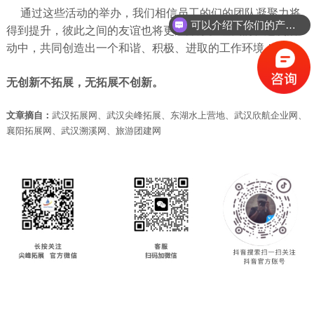
通过这些活动的举办，我们相信员工的们的团队凝聚力将
可以介绍下你们的产品么？
得到提升，彼此之间的友谊也将更加深厚。让我们在这次活
动中，共同创造出一个和谐、积极、进取的工作环境！
无创新不拓展，无拓展不创新。
文章摘自：
武汉拓展网、武汉尖峰拓展、东湖水上营地、武汉欣航企业网、
襄阳拓展
网、武汉溯溪网、旅游团建网