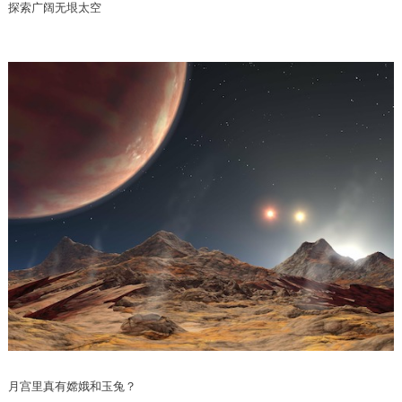
探索广阔无垠太空
月宫里真有嫦娥和玉兔？