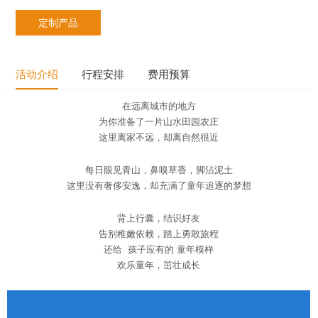
定制产品
活动介绍
行程安排
费用预算
在远离城市的地方
为你准备了一片山水田园农庄
这里离家不远，却离自然很近
每日眼见青山，鼻嗅草香，脚沾泥土
这里没有奢侈安逸，却充满了童年追逐的梦想
背上行囊，结识好友
告别稚嫩依赖，踏上勇敢旅程
还给 孩子应有的 童年模样
欢乐童年，茁壮成长