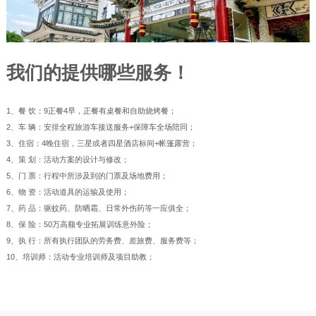
我们的提供哪些服务
！
1、餐 饮：9正餐4早，正餐有桌餐和自助烧烤餐；
2、车 辆：安排全程旅游车接送服务+保障车全场陪同；
3、住宿：4晚住宿，三星或者四星酒店标间+帐篷露营；
4、策 划：活动方案的设计与修改；
5、门 票：行程中所涉及到的门票及场地费用；
6、物 资：活动道具的运输及使用；
7、药 品：驱蚊药、防晒霜、日常外伤药等一应俱全；
8、保 险：50万高额专业拓展训练意外险；
9、执 行：所有执行团队的劳务费、差旅费、服务费等；
10、培训师：活动专业培训师及项目助教；