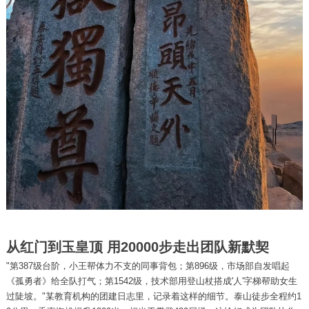
从红门到玉皇顶 用20000步走出团队新默契
"第387级台阶，小王帮体力不支的同事背包；第896级，市场部自发唱起
《孤勇者》给全队打气；第1542级，技术部用登山杖搭成'人'字梯帮助女生
过陡坡。"某教育机构的团建日志里，记录着这样的细节。泰山徒步全程约1