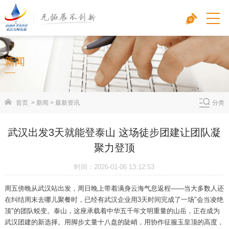
新闻
首页
>
新闻
>
最新资讯
分类
武汉出发3天就能登泰山 这场徒步团建让团队凝
聚力登顶
时间：2026-01-06 13:12:53
周五傍晚从武汉站出发，周日晚上带着满身云海气息返程——当大多数人还
在纠结周末去哪儿聚餐时，已经有武汉企业用3天时间完成了一场"会当凌绝
顶"的团队蜕变。泰山，这座承载着中华五千年文明重量的山岳，正在成为
武汉团建的新选择。用脚步丈量十八盘的陡峭，用协作征服玉皇顶的高度，