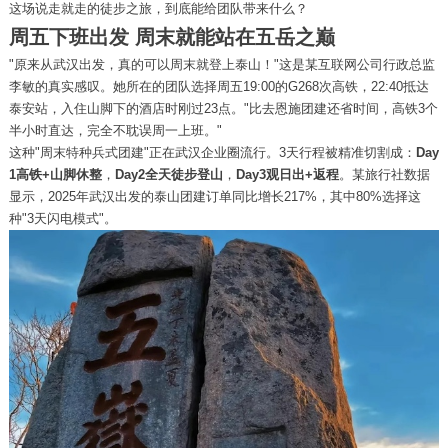
这场说走就走的徒步之旅，到底能给团队带来什么？
周五下班出发 周末就能站在五岳之巅
"原来从武汉出发，真的可以周末就登上泰山！"这是某互联网公司行政总监
李敏的真实感叹。她所在的团队选择周五19:00的G268次高铁，22:40抵达
泰安站，入住山脚下的酒店时刚过23点。"比去恩施团建还省时间，高铁3个
半小时直达，完全不耽误周一上班。"
这种"周末特种兵式团建"正在武汉企业圈流行。3天行程被精准切割成：
Day
1高铁+山脚休整
，
Day2全天徒步登山
，
Day3观日出+返程
。某旅行社数据
显示，2025年武汉出发的泰山团建订单同比增长217%，其中80%选择这
种"3天闪电模式"。