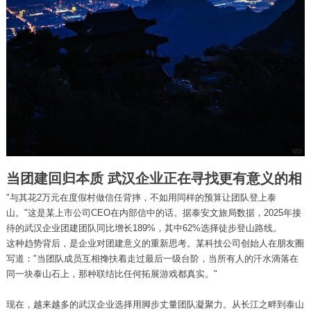
当团建回归本质 武汉企业正在寻找更有意义的相
"与其花2万元在度假村做信任背摔，不如用同样的预算让团队登上泰
山。"这是某上市公司CEO在内部信中的话。据泰安文旅局数据，2025年接
待的武汉企业团建团队同比增长189%，其中62%选择徒步登山路线。
这种趋势背后，是企业对团建意义的重新思考。某科技公司创始人在朋友圈
写道："当团队成员互相搀扶着走过最后一级台阶，当所有人的汗水滴落在
同一块泰山石上，那种联结比任何拓展游戏都真实。"
现在，越来越多的武汉企业选择用脚步丈量团队凝聚力。从长江之畔到泰山