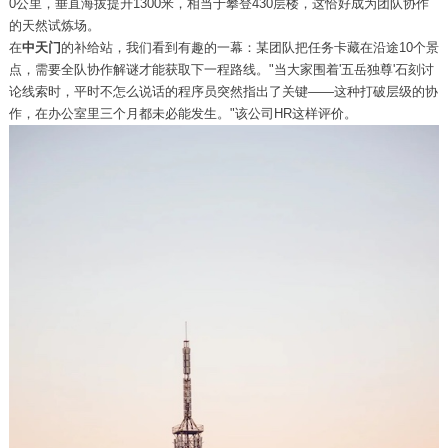
0公里，垂直海拔提升1300米，相当于攀登430层楼，这恰好成为团队协作
的天然试炼场。
在
中天门
的补给站，我们看到有趣的一幕：某团队把任务卡藏在沿途10个景
点，需要全队协作解谜才能获取下一程路线。"当大家围着'五岳独尊'石刻讨
论线索时，平时不怎么说话的程序员突然指出了关键——这种打破层级的协
作，在办公室里三个月都未必能发生。"该公司HR这样评价。